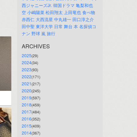
西ジャニーズJr.
韓国ドラマ
亀梨和也
空
小嶋陽菜
松田翔太
上田竜也
食べ物
赤西仁
大西流星
中丸雄一
田口淳之介
田中聖
東洋大学
日常
舞台
本
名探偵コ
ナン
野球
嵐
旅行
ARCHIVES
2025
(29)
2024
(34)
2023
(93)
2022
(171)
2021
(217)
2020
(245)
2019
(597)
2018
(459)
2017
(484)
2016
(352)
2015
(409)
2014
(367)