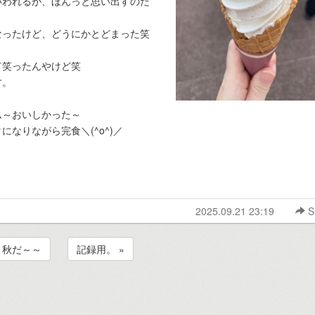
いわれるが、ほんっと思い出すのだ
なったけど、どうにかとどまった笑
て笑ったんやけど笑
す。
ム～おいしかった～
なりながら完食＼(^o^)／
2025.09.21 23:19
S
« 秋だ～～
記録用。 »