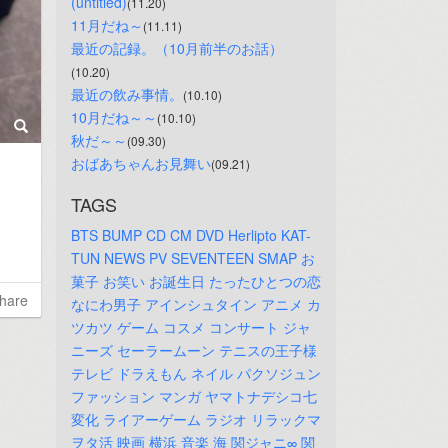
(untitled)
(11.20)
11月だね～
(11.11)
最近の記録。（10月前半のお話）
(10.20)
最近の飲み事情。
(10.10)
10月だね～～
(10.10)
秋だ～～
(09.30)
おばあちゃんお見舞い
(09.21)
TAGS
BTS
BUMP
CD
CM
DVD
Herlipto
KAT-
TUN
NEWS
PV
SEVENTEEN
SMAP
お
菓子
お笑い
お誕生日
たったひとつの恋
hare
なにわ男子
アインシュタイン
アニメ
カ
ツカツ
ゲーム
コスメ
コンサート
ジャ
ニーズ
セーラームーン
テニスの王子様
テレビ
ドラえもん
ネイル
パクソジュン
ファッション
マンガ
ヤマトナデシコ七
変化
ライアーゲーム
ラジオ
リラックマ
ヲタ活
映画
横浜
音楽
海
関ジャニ∞
関