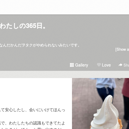
わたしの365日。
なんだかんだヲタクがやめられないみたいです。
[Show al
Gallery
Love
Sha
れて安心したし、会いにいけてほんっ
話で、わたしたちの認識もできてたよ