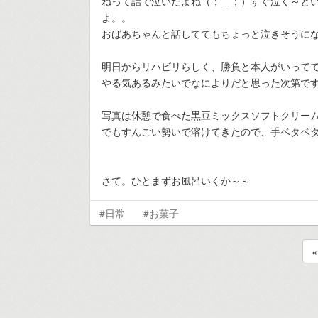
ねって話で泣いたよね（；＿；）すぐ泣く～と
よ。。
おばあちゃんと話しててもちょっと泣きそうに
明日からリハビリらしく、勝負と本人がいって
やる気あるみたいでなによりだと思った次第で
写真は休憩で食べた黒豆ミックスソフトクリー
でもすんごい勢いで溶けてきたので、手ベタベタに
さて。ひとまずお風呂いくか～～
#日常
#お菓子