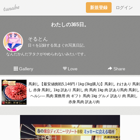
tuna.be
新規登録
ログイン
わたしの365日。
そるとん
日々を記録する気まぐれ写真日記。
なんだかんだヲタクがやめられないみたいです。
Gallery
Love
Share
馬刺し【最安値挑戦5,146円 / 1kg (3kg購入)】馬刺し わけあり 馬刺
し 赤身 馬刺し 1kg 訳あり 馬刺し 肉 馬肉 1kg 肉 訳あり馬肉 馬刺し
ヘルシ― 馬肉 業務用 肉 ギフト 馬肉 1kg グルメ 訳あり 肉 馬刺し
赤身 馬肉 訳あり肉