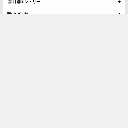
月別エントリー
タグ一覧
ブログトップ
馬刺し【最安値挑戦5,146円 / 1kg (3kg購入)】馬刺し わけあり 馬刺
し 赤身 馬刺し 1kg 訳あり 馬刺し 肉 馬肉 1kg 肉 訳あり馬肉 馬刺し
ヘルシ― 馬肉 業務用 肉 ギフト 馬肉 1kg グルメ 訳あり 肉 馬刺し
赤身 馬肉 訳あり肉
tuna.be
つなビィトップ
新着エントリ一覧
人気のブログ