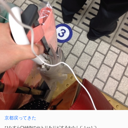
京都戻ってきた
ひたすらCHAINのセトリをリピするわたし(´＾ω＾`)