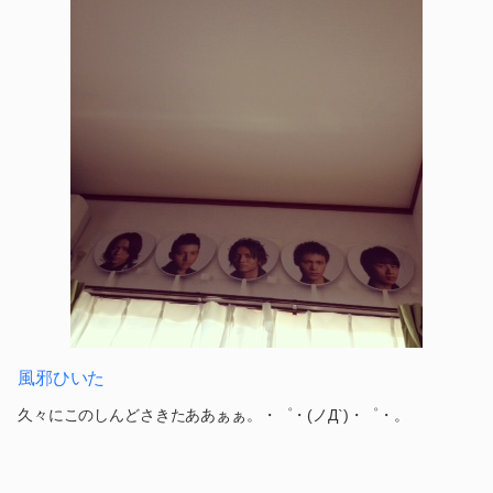
風邪ひいた
久々にこのしんどさきたああぁぁ。・゜・(ノД`)・゜・。