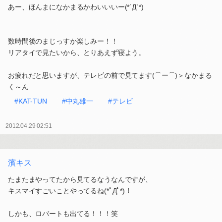
あー、ほんまになかまるかわいいいー(*´Д`*)
数時間後のまじっすか楽しみー！！
リアタイで見たいから、とりあえず寝よう。
お疲れだと思いますが、テレビの前で見てます(⌒ー⌒)＞なかまる
く～ん
#KAT-TUN
#中丸雄一
#テレビ
2012.04.29 02:51
濱キス
たまたまやってたから見てるなうなんですが、
キスマイすごいことやってるね(*ﾟДﾟ*)！
しかも、ロバートも出てる！！！笑