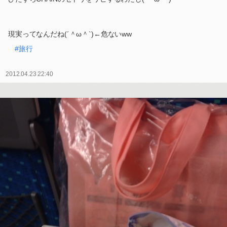
現実ってなんだね(´＾ω＾`)←危ないww
#旅行
2012.04.23 22:40