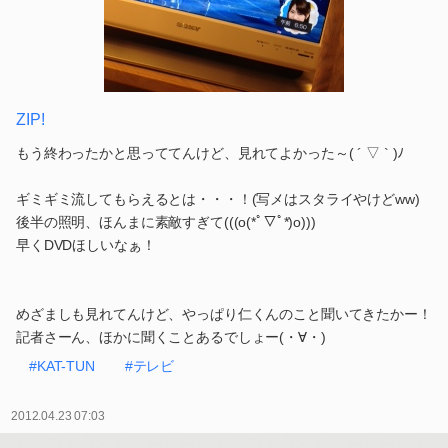
ZIP!
もう終わったかと思っててんけど、見れてよかった～( ´ ▽ ` )ﾉ
ギミギミ流してもらえるとは・・・！(写メはスタライやけどww)
後半の照明、ほんまに素敵すぎて(((o(*ﾟ▽ﾟ*)o)))
早くDVDほしいなぁ！
めざましも見れてんけど、やっぱり仁くんのこと聞いてきたかー！
記者さーん、ほかに聞くことあるでしょー(・∀・)
#KAT-TUN
#テレビ
2012.04.23 07:03