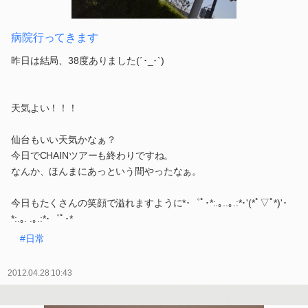
病院行ってきます
昨日は結局、38度ありました(´･_･`)
天気よい！！！
仙台もいい天気かなぁ？
今日でCHAINツアーも終わりですね。
なんか、ほんまにあっという間やったなぁ。
今日もたくさんの笑顔で溢れますように*･゜ﾟ･*:.｡..｡.:*･'(*ﾟ▽ﾟ*)'･
*:.｡. .｡.:*･゜ﾟ･*
#日常
2012.04.28 10:43