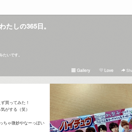
わたしの365日。
みたいです。
Gallery
Love
Sha
えず買ってみた！
る気がする（笑）
っちゃ微妙やなーっぽい