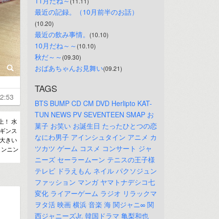
11月だね～
(11.11)
最近の記録。（10月前半のお話）
(10.20)
最近の飲み事情。
(10.10)
10月だね～～
(10.10)
秋だ～～
(09.30)
おばあちゃんお見舞い
(09.21)
TAGS
2:53
BTS
BUMP
CD
CM
DVD
Herlipto
KAT-
TUN
NEWS
PV
SEVENTEEN
SMAP
お
上！ 水
菓子
お笑い
お誕生日
たったひとつの恋
レギンス
なにわ男子
アインシュタイン
アニメ
カ
 大きい
ツカツ
ゲーム
コスメ
コンサート
ジャ
ランニン
ニーズ
セーラームーン
テニスの王子様
テレビ
ドラえもん
ネイル
パクソジュン
ファッション
マンガ
ヤマトナデシコ七
変化
ライアーゲーム
ラジオ
リラックマ
ヲタ活
映画
横浜
音楽
海
関ジャニ∞
関
西ジャニーズJr.
韓国ドラマ
亀梨和也