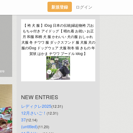
新規登録
ログイン
【 袴 犬 服 】iDog 日本の伝統|縁起物袴 刀お
もちゃ付き アイドッグ【 晴れ着 お祝い お正
月 和服 和柄 犬 服 かわいい 犬の服 おしゃれ 
犬服 冬 チワワ 服 ダックスフンド 服 犬服 犬の
服のiDog ドッグウェア 犬服 秋冬 猫 きもの 年
賀状 はかま チワワ プードル idog 】
re
NEW ENTRIES
レディクレ2025
(12.31)
12月さいご！
(12.31)
37
(12.14)
(untitled)
(11.20)