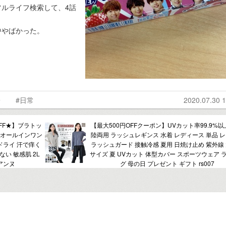
ルライフ検索して、4話
中やばかった。
子
#日常
2020.07.30 1
FF★】ブラトッ
【最大500円OFFクーポン】UVカット率99.9%以
 オールインワン
陸両用 ラッシュレギンス 水着 レディース 単品 
ドライ 汗で痒く
ラッシュガード 接触冷感 夏用 日焼け止め 紫外線
い 敏感肌 2L
サイズ 夏 UVカット 体型カバー スポーツウェア 
ィアンヌ
グ 母の日 プレゼント ギフト rs007