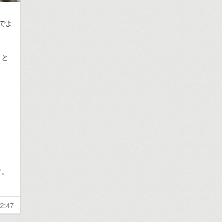
でよ
うと
す。
2:47