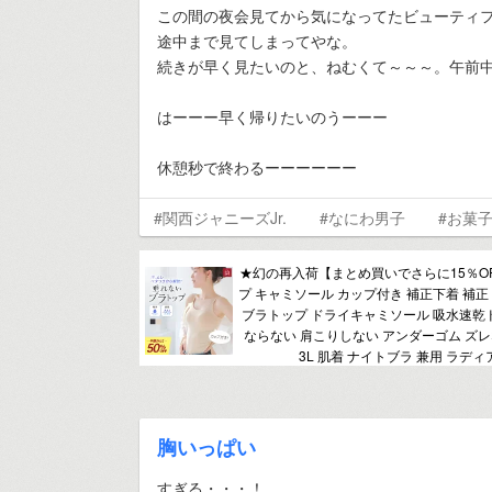
この間の夜会見てから気になってたビューティフ
途中まで見てしまってやな。
続きが早く見たいのと、ねむくて～～～。午前
はーーー早く帰りたいのうーーー
休憩秒で終わるーーーーーー
#関西ジャニーズJr.
#なにわ男子
#お菓
★幻の再入荷【まとめ買いでさらに15％O
プ キャミソール カップ付き 補正下着 補正
ブラトップ ドライキャミソール 吸水速乾
ならない 肩こりしない アンダーゴム ズレな
3L 肌着 ナイトブラ 兼用 ラデ
胸いっぱい
すぎる・・・！