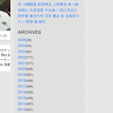
空
小嶋陽菜
松田翔太
上田竜也
食べ物
赤西仁
大西流星
中丸雄一
田口淳之介
田中聖
東洋大学
日常
舞台
本
名探偵コ
ナン
野球
嵐
旅行
ARCHIVES
1:25
2025
(29)
2024
(34)
バスケッ
2023
(93)
ー 隠せる
2022
(171)
リーラッ
2021
(217)
れ 洗濯
2020
(245)
2019
(597)
2018
(459)
2017
(484)
2016
(352)
2015
(409)
2014
(367)
2013
(541)