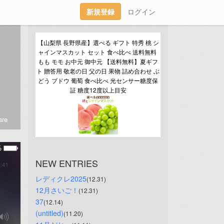
新規登録
ログイン
【山梨県 長野県産】選べる ギフト 特秀 桃 シ
ャインマスカット セット 食べ比べ 送料無料 
もも モモ お中元 御中元 【送料無料】夏ギフ
ト 贈答用 敬老の日 父の日 果物 詰め合わせ ぶ
どう ブドウ 葡萄 食べ比べ 光センサー糖度保
証 糖度12度以上目安
re
NEW ENTRIES
レディクレ2025
(12.31)
12月さいご！
(12.31)
37
(12.14)
(untitled)
(11.20)