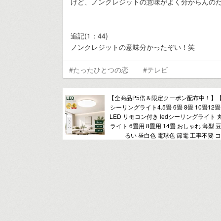
けど、ノンクレジットの意味がよく分からんのだ(
追記(1：44)
ノンクレジットの意味分かったぞい！笑
#たったひとつの恋
#テレビ
【全商品P5倍＆限定クーポン配布中！】
シーリングライト4.5畳 6畳 8畳 10畳12畳
LED リモコン付き ledシーリングライト
ライト 6畳用 8畳用 14畳 おしゃれ 薄型 
るい 昼白色 電球色 節電 工事不要 