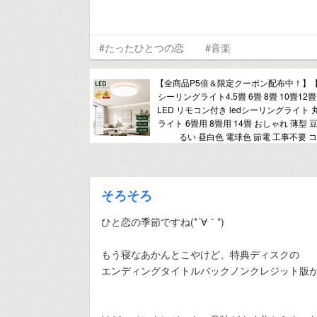
#たったひとつの恋
#音楽
【全商品P5倍＆限定クーポン配布中！】
シーリングライト4.5畳 6畳 8畳 10畳12畳
LED リモコン付き ledシーリングライト
ライト 6畳用 8畳用 14畳 おしゃれ 薄型 
るい 昼白色 電球色 節電 工事不要 
そろそろ
ひと恋の季節ですね(*´∀｀*)
もう寝なあかんとこやけど、特典ディスクの
エンディングタイトルバックノンクレジット版