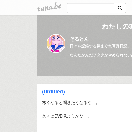
tuna.be
わたしの3
そるとん
日々を記録する気まぐれ写真日記。
なんだかんだヲタクがやめられない
(untitled)
寒くなると聞きたくなるな～。
久々にDVD見ようかなー。