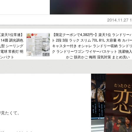
2014.11.27 1
【楽天1位常連】
【限定クーポンで4,382円~】楽天1位 ランドリー
 14畳 調光調色
ト 2段 3段 ラック スリム 70L 81L 大容量 布 カバ
 丸型 シーリング
キャスター付き オシャレ ランドリー収納 ランド
豆電球 常夜灯 明
ク ランドリーワゴン ワイヤーバスケット 洗濯物入
コンパクト
かご 脱衣かご 梅雨 湿気対策 まとめ洗い
が見たくて。