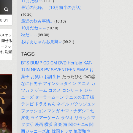
11月だね～
(11.11)
最近の記録。（10月前半のお話）
(10.20)
0:31
最近の飲み事情。
(10.10)
10月だね～～
(10.10)
秋だ～～
バスケッ
(09.30)
ー 隠せる
おばあちゃんお見舞い
(09.21)
リーラッ
れ 洗濯
TAGS
BTS
BUMP
CD
CM
DVD
Herlipto
KAT-
TUN
NEWS
PV
SEVENTEEN
SMAP
お
菓子
お笑い
お誕生日
たったひとつの恋
なにわ男子
アインシュタイン
アニメ
カ
ツカツ
ゲーム
コスメ
コンサート
ジャ
ニーズ
セーラームーン
テニスの王子様
テレビ
ドラえもん
ネイル
パクソジュン
ファッション
マンガ
ヤマトナデシコ七
変化
ライアーゲーム
ラジオ
リラックマ
ヲタ活
映画
横浜
音楽
海
関ジャニ∞
関
西ジャニーズJr.
韓国ドラマ
亀梨和也