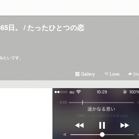
65日。 / たったひとつの恋
みたいです。
Gallery
Love
Sha