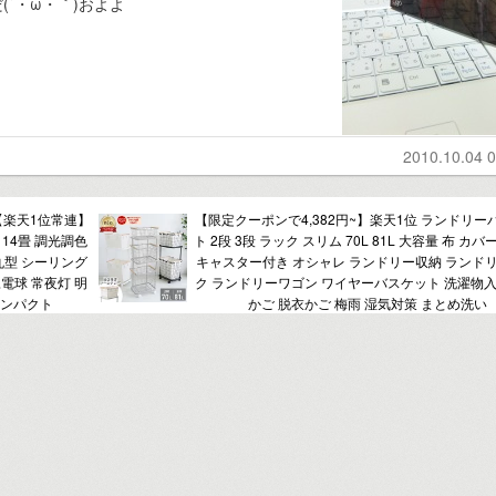
´・ω・｀)およよ
2010.10.04 0
【楽天1位常連】
【限定クーポンで4,382円~】楽天1位 ランドリー
 14畳 調光調色
ト 2段 3段 ラック スリム 70L 81L 大容量 布 カバ
 丸型 シーリング
キャスター付き オシャレ ランドリー収納 ランド
豆電球 常夜灯 明
ク ランドリーワゴン ワイヤーバスケット 洗濯物入
コンパクト
かご 脱衣かご 梅雨 湿気対策 まとめ洗い