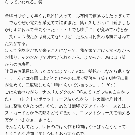
らっていわれる。笑
金曜日は珍しく早くお風呂に入って、お布団で寝落ちしたっぽくて
（でもなぜか電気が消えてて謎すぎた。笑）久しぶりに目覚ましも
かけずにねれて最高やった・・・！でも勝手に目が覚めて8時とか
（笑）いつ寝たかは覚えてないけど、たぶん日付変わる前にはねて
た気がする。
ほんで突然友だちが来ることになって、我が家でごはん食べながら
お喋り。そのおかげで片付けられたから、よかった、あはは（笑）
からのお寿司。
昨日もお風呂に入ったまではよかったのに、髪乾かしながら眠くな
って、あとは布団に上がるだけやのに床で寝落ち（笑）6時頃に目
が覚めて、二度寝したら11時くらいでショック。。(；∀；)
ごはん食べながら、ナムりんグクのVLOG見て（どっちも面白かっ
た）、コレクトのポケットリーフ届いたからトレカ類の片付け。一
旦は整理できたっぽいから、あとは無印でファイルを～！あとはポ
ストカードとかその類をどうするか～。コレクトシリーズで揃える
方がいいよなぁ。きっと。
そんなんしてたら、明日のごはん作る時間はやっぱりなくなって、
もうこんな時間（笑）今日もお寿司なので。