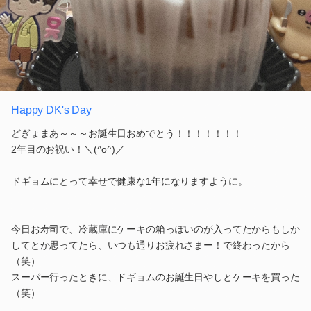
Happy DK's Day
どぎょまあ～～～お誕生日おめでとう！！！！！！！
2年目のお祝い！＼(^o^)／
ドギョムにとって幸せで健康な1年になりますように。
今日お寿司で、冷蔵庫にケーキの箱っぽいのが入ってたからもしか
してとか思ってたら、いつも通りお疲れさまー！で終わったから
（笑）
スーパー行ったときに、ドギョムのお誕生日やしとケーキを買った
（笑）