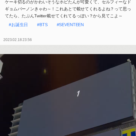
ケーキ切るのがかわいそうなホビたんが可愛くて、セルフィーなド
ギョムバーノンきゃわ～！これあとで載せてくれるよね？って思っ
てたら、たぶんTwitter載せてくれてるっぽい？から見てこよ～
#お誕生日
#BTS
#SEVENTEEN
2023.02.18 23:56