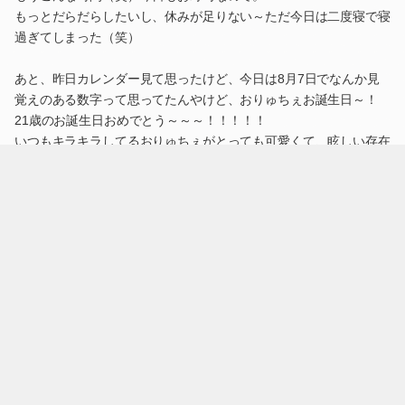
もっとだらだらしたいし、休みが足りない～ただ今日は二度寝で寝
過ぎてしまった（笑）
あと、昨日カレンダー見て思ったけど、今日は8月7日でなんか見
覚えのある数字って思ってたんやけど、おりゅちぇお誕生日～！
21歳のお誕生日おめでとう～～～！！！！！
いつもキラキラしてるおりゅちぇがとっても可愛くて、眩しい存在
でした。陰ながら応援しておりますゆえ～
あ、でも最近なんかで見たおりゅちぇの化粧が濃くて、ギャルって
思っちゃった（笑）そんなのしなくても十分かわいいよ～～～その
ままでいいのになぁ。個人的には。
何はともあれ、素敵な1年になりますように！
はー片付けよ、わたし！！！
#空
#日常
#お誕生日
#なにわ男子
#大西流星
2022.08.07 16:25