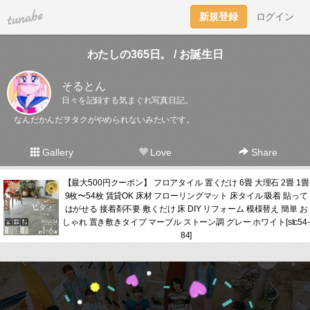
tuna.be
新規登録
ログイン
わたしの365日。 / お誕生日
そるとん
日々を記録する気まぐれ写真日記。
なんだかんだヲタクがやめられないみたいです。
Gallery
Love
Share
【最大500円クーポン】 フロアタイル 置くだけ 6畳 大理石 2畳 1畳
9枚〜54枚 賃貸OK 床材 フローリングマット 床タイル 吸着 貼って
はがせる 接着剤不要 敷くだけ 床 DIY リフォーム 模様替え 簡単 お
しゃれ 置き敷きタイプ マーブル ストーン調 グレー ホワイト[stc54-
84]