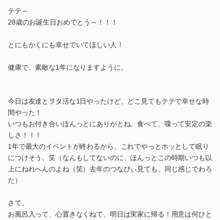
テテ～
28歳のお誕生日おめでとう～！！！
とにもかくにも幸せでいてほしい人！
健康で、素敵な1年になりますように。
今日は友達とヲタ活な1日やったけど、どこ見てもテテで幸せな時
間やった！
いつもお付き合いほんっとにありがとね。食べて、喋って安定の楽
しさ！！！
1年で最大のイベントが終わるから、これでやっとホッとして眠り
につけそう。笑（なんもしてないのに、ほんっとこの時期いつも以
上にねれへんのよね（笑）去年のつなびぃ見ても、同じ感じでわろ
た）
さて。
お風呂入って、心置きなくねて、明日は実家に帰る！用意は何ひと