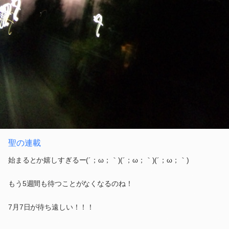
聖の連載
始まるとか嬉しすぎるー(´；ω；｀)(´；ω；｀)(´；ω；｀)
もう5週間も待つことがなくなるのね！
7月7日が待ち遠しい！！！