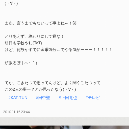
(・∀・)
まあ、言うまでもないって事よね～！笑
とりあえず、終わりにして寝な！
明日も学校やし(ToT)
けど、何故かすでに金曜気分←でやる気がーーー！！！！！
頑張るぽ｜ω・｀)
てか、こきたつで思ってんけど、よく聞くこたつって
この2人の事ー？とか思ったなう(・∀・)
#KAT-TUN
#田中聖
#上田竜也
#テレビ
2010.11.15 23:44