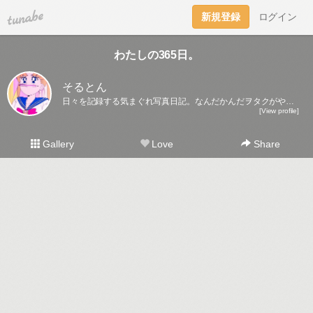
tuna.be
新規登録
ログイン
わたしの365日。
そるとん
日々を記録する気まぐれ写真日記。なんだかんだヲタクがやめられないみたいです。
[View profile]
Gallery
Love
Share