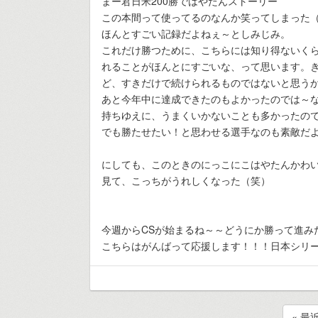
まー君日米200勝ではやたんストーリー
この本間って使ってるのなんか笑ってしまった
ほんとすごい記録だよねぇ～としみじみ。
これだけ勝つために、こちらには知り得ないく
れることがほんとにすごいな、って思います。
ど、すきだけで続けられるものではないと思う
あと今年中に達成できたのもよかったのでは～
持ちゆえに、うまくいかないことも多かったの
でも勝たせたい！と思わせる選手なのも素敵だ
にしても、このときのにっこにこはやたんかわ
見て、こっちがうれしくなった（笑）
今週からCSが始まるね～～どうにか勝って進み
こちらはがんばって応援します！！！日本シリ
« 