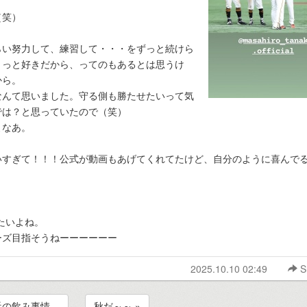
（笑）
らい努力して、練習して・・・をずっと続けら
きっと好きだから、ってのもあるとは思うけ
から。
なんて思いました。守る側も勝たせたいって気
では？と思っていたので（笑）
よなあ。
いすぎて！！！公式が動画もあげてくれてたけど、自分のように喜んで
たいよね。
ーズ目指そうねーーーーーー
2025.10.10 02:49
S
最近の飲み事情。
秋だ～～ »