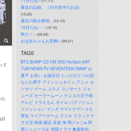
11月だね～
(11.11)
最近の記録。（10月前半のお話）
(10.20)
最近の飲み事情。
(10.10)
10月だね～～
(10.10)
秋だ～～
(09.30)
おばあちゃんお見舞い
(09.21)
TAGS
BTS
BUMP
CD
CM
DVD
Herlipto
KAT-
って
TUN
NEWS
PV
SEVENTEEN
SMAP
お
菓子
お笑い
お誕生日
たったひとつの恋
なにわ男子
アインシュタイン
アニメ
カ
ツカツ
ゲーム
コスメ
コンサート
ジャ
ニーズ
セーラームーン
テニスの王子様
った
テレビ
ドラえもん
ネイル
パクソジュン
ファッション
マンガ
ヤマトナデシコ七
変化
ライアーゲーム
ラジオ
リラックマ
余計
ヲタ活
映画
横浜
音楽
海
関ジャニ∞
関
西ジャニーズJr.
韓国ドラマ
亀梨和也