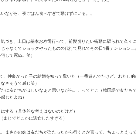
思いながら、夜ごはん食べすぎて動けずにいる。。
に気づき、土日は基本お寿司行って、前髪切りたい衝動に駆られて久々
ンじゃなくてショックやったものの代打で見れてその日1番テンション上
帰宅して死ぬ。笑）
って、仲良かった子の結婚を知って驚いた（一番遊んでたけど、わたし的
もなさそうて感じ笑）
新たに友だちがほしいなぁと思いながら。。ってとこ（韓国語で友だち
い感じだよね）
じはする（具体的な考えはないのだけど）
（まじでどこかに逃亡したすぎる）
に、まさかの妹は友だちが当たったから行くとか言って、ちょっとえっ