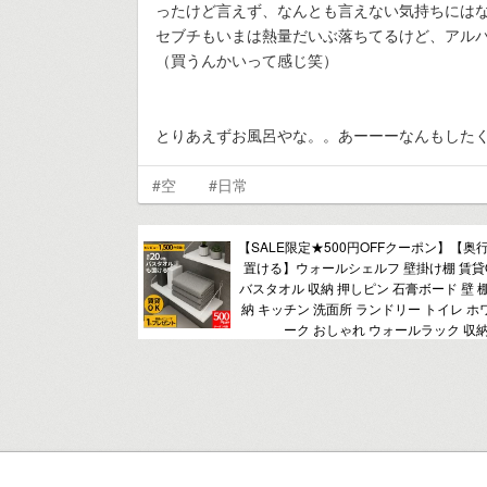
ったけど言えず、なんとも言えない気持ちには
セブチもいまは熱量だいぶ落ちてるけど、アルバ
（買うんかいって感じ笑）
とりあえずお風呂やな。。あーーーなんもした
#空
#日常
【SALE限定★500円OFFクーポン】【奥行
置ける】ウォールシェルフ 壁掛け棚 賃貸
バスタオル 収納 押しピン 石膏ボード 壁 
納 キッチン 洗面所 ランドリー トイレ ホ
ーク おしゃれ ウォールラック 収納