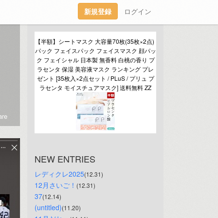
新規登録
ログイン
【半額】シートマスク 大容量70枚(35枚×2点) 
パック フェイスパック フェイスマスク 顔パッ
ク フェイシャル 日本製 無香料 白桃の香り プ
ラセンタ 保湿 美容液マスク ランキング プレ
ゼント [35枚入×2点セット / PLuS / プリュ プ
ラセンタ モイスチュアマスク] 送料無料 ZZ
re
NEW ENTRIES
レディクレ2025
(12.31)
12月さいご！
(12.31)
37
(12.14)
(untitled)
(11.20)