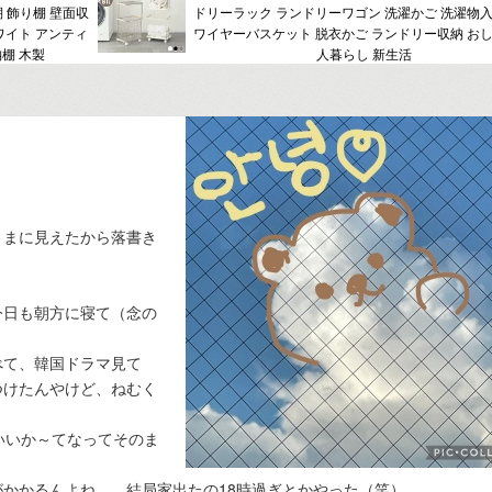
棚 飾り棚 壁面収
ドリーラック ランドリーワゴン 洗濯かご 洗濯物入
ワイト アンティ
ワイヤーバスケット 脱衣かご ランドリー収納 おし
棚 木製
人暮らし 新生活
くまに見えたから落書き
今日も朝方に寝て（念の
べて、韓国ドラマ見て
つけたんやけど、ねむく
いいか～てなってそのま
かかるんよね。。結局家出たの18時過ぎとかやった（笑）