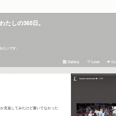
わたしの365日。
みたいです。
Gallery
Love
Sha
るか見返してみたけど書いてなかった