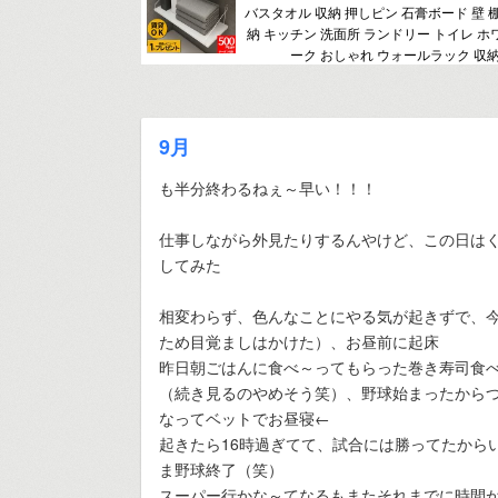
バスタオル 収納 押しピン 石膏ボード 壁 
納 キッチン 洗面所 ランドリー トイレ ホ
ーク おしゃれ ウォールラック 収納
9月
も半分終わるねぇ～早い！！！
仕事しながら外見たりするんやけど、この日は
してみた
相変わらず、色んなことにやる気が起きずで、
ため目覚ましはかけた）、お昼前に起床
昨日朝ごはんに食べ～ってもらった巻き寿司食
（続き見るのやめそう笑）、野球始まったから
なってベットでお昼寝←
起きたら16時過ぎてて、試合には勝ってたから
ま野球終了（笑）
スーパー行かな～てなるもまたそれまでに時間が