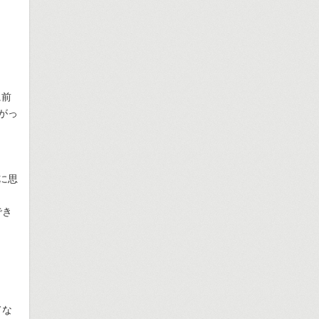
に前
がっ
に思
でき
てな