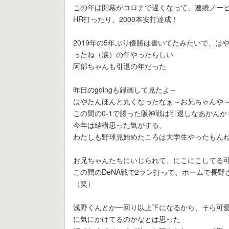
この年は開幕がコロナで遅くなって、連続ノーヒ
HR打ったり、2000本安打達成！
2019年の5年ぶり優勝は書いてたみたいで、
ったね（涙）の年やったらしい
阿部ちゃんも引退の年だった
昨日のgoingも録画して見たよ～
はやたんほんと丸くなったなぁ～お兄ちゃんや
この間の0-1で勝った阪神戦は引退しなあかん
今年は結構思った気がする。
わたしも野球見始めたころは大学生やったもん
お兄ちゃんたちにいじられて、にこにこしてる
この間のDeNA戦で2ラン打って、ホームで長
（笑）
浅野くんとか一回り以上下になるから、そら可愛
に気にかけてるのかなとは思った