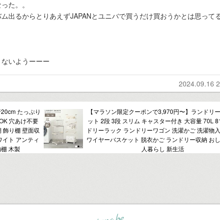
なった。。
ム出るからとりあえずJAPANとユニバで買うだけ買おうかとは思って
くないようーーー
2024.09.16 2
20cm たっぷり
【マラソン限定クーポンで3,970円〜】ランドリ
OK 穴あけ不要
ット 2段 3段 スリム キャスター付き 大容量 70L 8
棚 飾り棚 壁面収
ドリーラック ランドリーワゴン 洗濯かご 洗濯物入
ワイト アンティ
ワイヤーバスケット 脱衣かご ランドリー収納 おし
棚 木製
人暮らし 新生活