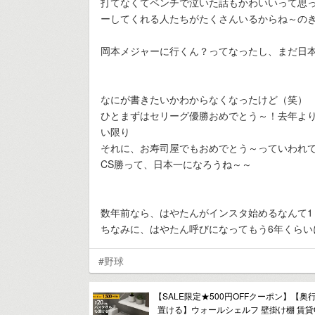
打てなくてベンチで泣いた話もかわいいって思
ーしてくれる人たちがたくさんいるからね～の
岡本メジャーに行くん？ってなったし、まだ日
なにが書きたいかわからなくなったけど（笑）
ひとまずはセリーグ優勝おめでとう～！去年よ
い限り
それに、お寿司屋でもおめでとう～っていわれ
CS勝って、日本一になろうね～～
数年前なら、はやたんがインスタ始めるなんて
ちなみに、はやたん呼びになってもう6年くらい
#野球
【SALE限定★500円OFFクーポン】【奥行
置ける】ウォールシェルフ 壁掛け棚 賃貸